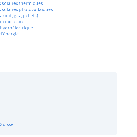
s solaires thermiques
 solaires photovoltaïques
zout, gaz, pellets)
on nucléaire
-hydroélectrique
d'énergie
 Suisse.